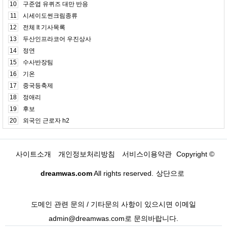
10
구준엽 유퀴즈 대만 반응
11
시세이도썬크림종류
12
전체 lt 기사목록
13
두산인프라코어 우진상사
14
정연
15
수사반장팀
16
기온
17
중국등축제
18
정애리
19
후보
20
외국인 근로자 h2
사이트소개
개인정보처리방침
서비스이용약관
Copyright ©
dreamwas.com
All rights reserved.
상단으로
도메인 관련 문의 / 기타문의 사항이 있으시면 이메일
admin@dreamwas.com로 문의바랍니다.