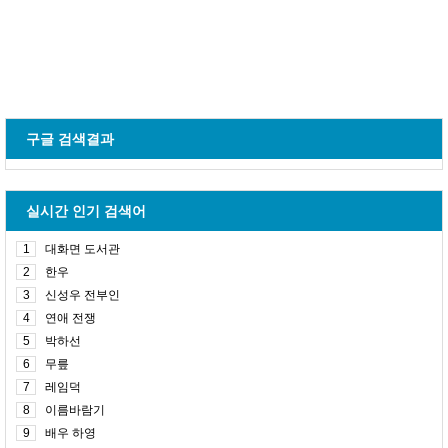
구글 검색결과
실시간 인기 검색어
1
대화면 도서관
2
한우
3
신성우 전부인
4
연애 전쟁
5
박하선
6
무릎
7
레임덕
8
이름바람기
9
배우 하영