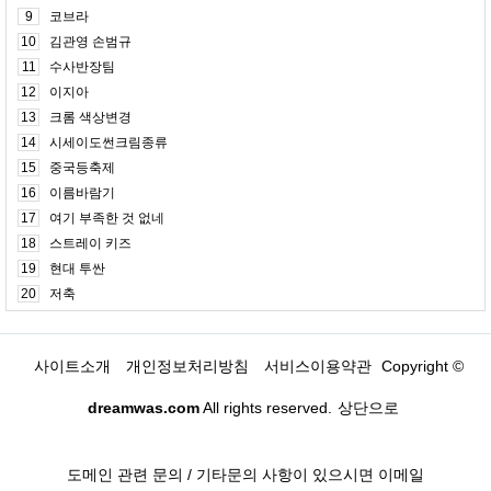
9
코브라
10
김관영 손범규
11
수사반장팀
12
이지아
13
크롬 색상변경
14
시세이도썬크림종류
15
중국등축제
16
이름바람기
17
여기 부족한 것 없네
18
스트레이 키즈
19
현대 투싼
20
저축
사이트소개
개인정보처리방침
서비스이용약관
Copyright ©
dreamwas.com
All rights reserved.
상단으로
도메인 관련 문의 / 기타문의 사항이 있으시면 이메일