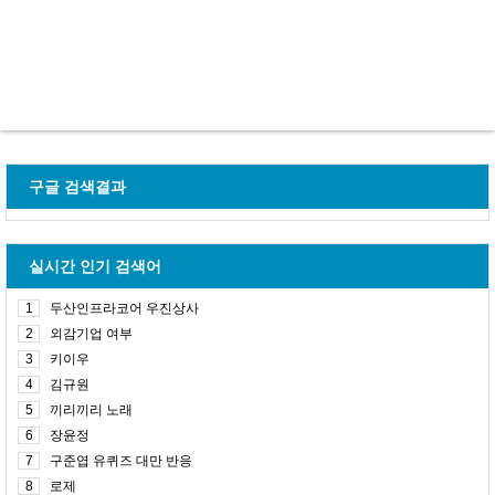
구글 검색결과
실시간 인기 검색어
1
두산인프라코어 우진상사
2
외감기업 여부
3
키이우
4
김규원
5
끼리끼리 노래
6
장윤정
7
구준엽 유퀴즈 대만 반응
8
로제