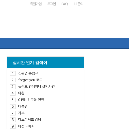
회원가입
로그인
FAQ
1:1문의
실시간 인기 검색어
1
김관영 손범규
2
forget you 코드
3
돌산도 컨테이너 살인사건
4
아침
5
015b 친구와 연인
6
대통령
7
기부
8
마노디셰프 강남
9
아성다이소