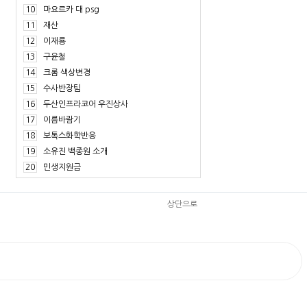
10
마요르카 대 psg
11
재산
12
이재룡
13
구윤철
14
크롬 색상변경
15
수사반장팀
16
두산인프라코어 우진상사
17
이름바람기
18
보톡스화학반응
19
소유진 백종원 소개
20
민생지원금
상단으로