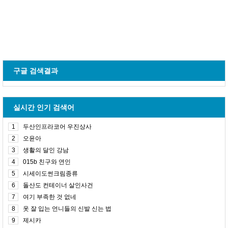
구글 검색결과
실시간 인기 검색어
1
두산인프라코어 우진상사
2
오윤아
3
생활의 달인 강남
4
015b 친구와 연인
5
시세이도썬크림종류
6
돌산도 컨테이너 살인사건
7
여기 부족한 것 없네
8
옷 잘 입는 언니들의 신발 신는 법
9
제시카