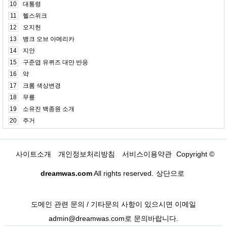
10
대통령
11
헬스위크
12
오지헌
13
뱅크 오브 아메리카
14
지안
15
구준엽 유퀴즈 대만 반응
16
약
17
크롬 색상변경
18
무릎
19
소유진 백종원 소개
20
주거
사이트소개
개인정보처리방침
서비스이용약관
Copyright ©
dreamwas.com
All rights reserved.
상단으로
도메인 관련 문의 / 기타문의 사항이 있으시면 이메일
admin@dreamwas.com로 문의바랍니다.