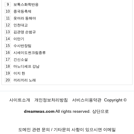
9
보톡스화학반응
10
중국등축제
11
웃어라 동해야
12
인천대교
13
김관영 손범규
14
이만기
15
수사반장팀
16
시세이도썬크림종류
17
긴신소설
18
마노디셰프 강남
19
이지 한
20
끼리끼리 노래
사이트소개
개인정보처리방침
서비스이용약관
Copyright ©
dreamwas.com
All rights reserved.
상단으로
도메인 관련 문의 / 기타문의 사항이 있으시면 이메일