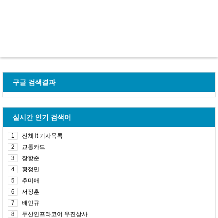
구글 검색결과
실시간 인기 검색어
1
전체 lt 기사목록
2
교통카드
3
장항준
4
황정민
5
추미애
6
서장훈
7
배인규
8
두산인프라코어 우진상사