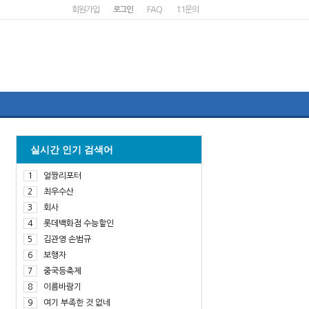
회원가입
로그인
FAQ
1:1문의
실시간 인기 검색어
1
얼짱리포터
2
최우수산
3
회사
4
롯데백화점 수능할인
5
김관영 손범규
6
보행자
7
중국등축제
8
이름바람기
9
여기 부족한 것 없네