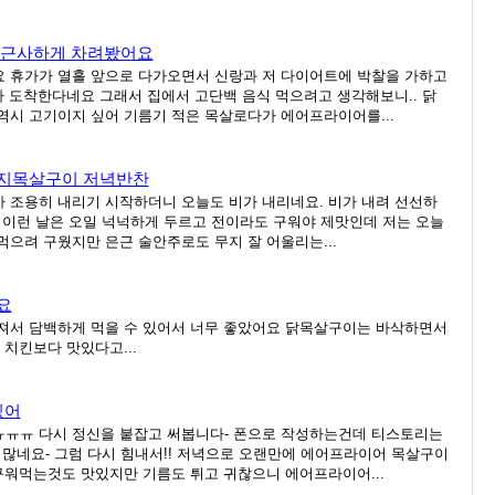
 근사하게 차려봤어요
 휴가가 열흘 앞으로 다가오면서 신랑과 저 다이어트에 박찰을 가하고
나 도착한다네요 그래서 집에서 고단백 음식 먹으려고 생각해보니.. 닭
시 고기이지 싶어 기름기 적은 목살로다가 에어프라이어를...
지목살구이 저녁반찬
 조용히 내리기 시작하더니 오늘도 비가 내리네요. 비가 내려 선선하
.. 이런 날은 오일 넉넉하게 두르고 전이라도 구워야 제맛인데 저는 오늘
으려 구웠지만 은근 술안주로도 무지 잘 어울리는...
요
져서 담백하게 먹을 수 있어서 너무 좋았어요 닭목살구이는 바삭하면서
치킨보다 맛있다고...
있어
ㅠㅠ 다시 정신을 붙잡고 써봅니다- 폰으로 작성하는건데 티스토리는
 많네요- 그럼 다시 힘내서!! 저녁으로 오랜만에 에어프라이어 목살구이
근 구워먹는것도 맛있지만 기름도 튀고 귀찮으니 에어프라이어...