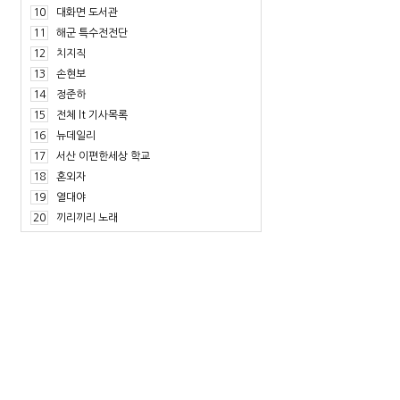
10
대화면 도서관
11
해군 특수전전단
12
치지직
13
손현보
14
정준하
15
전체 lt 기사목록
16
뉴데일리
17
서산 이편한세상 학교
18
혼외자
19
열대야
20
끼리끼리 노래