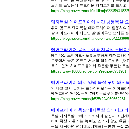
두께가 두꺼운 목살을 에어프라이어에 구워봤는
느낌도 들었는데 부드러운 돼지고기를 드시고 싶
https://blog.naver.com/10millionjh/2235931832
돼지목살 에어프라이어 시간 냉동목살 
튀지 않도록 돼지목살 에어프라이어 활용하여 
살 에어프라이어 시간만 잘 알아두면 언제든 손쉽
https://blog.naver.com/handsromance/223399
에어프라이어 목살구이 돼지목살 스테이
돼지목살 스테이크~ 노릇노릇하게 에어프라이어
온도에서 높은 온도로 서서히 익혀주세요. [재료] 
트 1T 먼저 하이포크몰에서 주문한 두툼한 목심
https://www.10000recipe.com/recipe/6931901
에어프라이어 돼지 양념 목살 구이 돼지
안 나고 고기 굽기는 프라이팬보다는 에어프라이
에어프라이어목살구이 #돼지목살구이 #양념
https://blog.naver.com/yjk535/224059662281
에어프라이어 목살 돼지목살 스테이크 
목살 돼지목살 스테이크 레시피 칼집내고 간해
이어 목살 기름기는 쏙 빼고 질기지 않고 육즙
등을 사용하면 편리해요. [재료] 두툼한 목살 250g