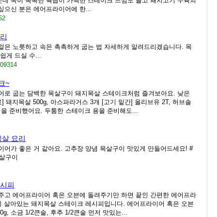
데 속이 촉촉한 육즙이 가득한 스테이크 느낌도 들고 돼지고기 수육의
으신 분은 에어프라이어에 한...
52
요리
겉은 노릇하고 속은 촉촉하게 굽는 법 자세하게 알려드리겠습니다. 목
게 드실 수...
809314
크~
로 굽는 담백한 목살구이 돼지목살 스테이크처럼 즐겨보아요. 낮은
돼지목살 500g, 아스파라거스 3개 [고기 밑간] 올리브유 2T, 허브솔
을 준비했어요. 두툼한 스테이크 용을 준비해도...
목살 요리
어가 좋은 거 같아요. 고추장 양념 목살구이 맛있게 만들어드세요! #
목살구이
레시피
주고 에어프라이어 혹은 오븐에 돌려주기만 하면 끝인 간편한 에어프라
이 살아있는 돼지목살 스테이크 레시피입니다. 에어프라이어 혹은 오븐
, 소금 1/2큰술, 후추 1/2큰술 먼저 맛있는...