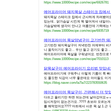
https://www.10000recipe.com/recipe/6926781
에어프라이어 돼지목살 스테이크 집에서
돼지목살 스테이크 집에서 근사하게 차려봤어요
있는데.. 닭가슴살 시킨게 뚝 떨어져서 내일이
가슴살밖에 생각이 안나고 여름인데 기력에는 역
https://www.10000recipe.com/recipe/6935719
에어프라이어 목살양념구이 고기반찬 돼
고기반찬 돼지목살구이 저녁반찬 어제부터 비가
니 움직이기도 좋고... 우산 들고 걷기도 좋고.
에어프라이어에 목살을 구워냈어요. 반찬으로 먹
https://www.10000recipe.com/recipe/7010113
닭목살구이 에어프라이기 요리법 맛있네
에어프라이기에 구워주니 이렇게 기름이 쪽 빠
도 쫄깃한 식감이 너무 좋은데요 아이들도 이거 
https://blog.naver.com/la7la7/223783550635
에어프라이어 목살구이, 간편해서 더 맛
다쓰고 올리기만 하면 되는건데 날아갔어요ㅠㅠ
임시저장이 없는건가요..???? 초보라 모르는게
를 해먹었어요???? 마트에서 사온 목.살.1.
https://48620329.tistory.com/19