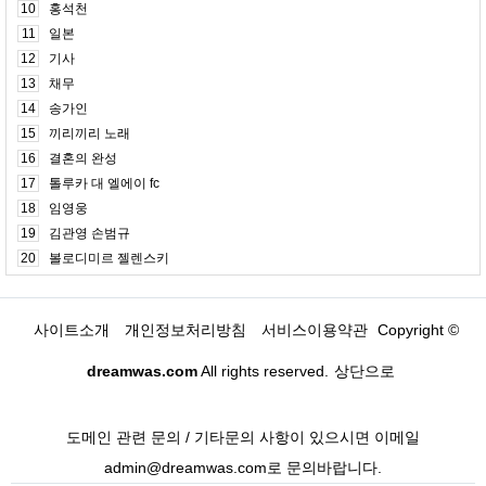
10
홍석천
11
일본
12
기사
13
채무
14
송가인
15
끼리끼리 노래
16
결혼의 완성
17
톨루카 대 엘에이 fc
18
임영웅
19
김관영 손범규
20
볼로디미르 젤렌스키
사이트소개
개인정보처리방침
서비스이용약관
Copyright ©
dreamwas.com
All rights reserved.
상단으로
도메인 관련 문의 / 기타문의 사항이 있으시면 이메일
admin@dreamwas.com로 문의바랍니다.