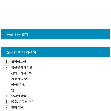
구글 검색결과
실시간 인기 검색어
1
얼짱리포터
2
금산군의회 의원
3
전체 lt 기사목록
4
가능한 사랑
5
e농협 가입
6
암
7
수사반장팀
8
015b 친구와 연인
9
전당 대회