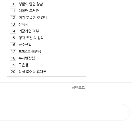
10
생활의 달인 강남
11
대화면 도서관
12
여기 부족한 것 없네
13
상속세
14
외감기업 여부
15
경자 유전 의 원칙
16
군수산업
17
보톡스화학반응
18
수사반장팀
19
구윤철
20
삼성 도어락 휴대폰
상단으로