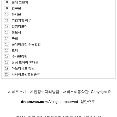
8
현대 그랜저
9
김규원
10
유세윤
11
외감기업 여부
12
얼짱리포터
13
정보석
14
축협
15
롯데백화점 수능할인
16
로제
17
수사반장팀
18
삼성 도어락 휴대폰
19
마노디셰프 강남
20
시세이도썬크림종류
사이트소개
개인정보처리방침
서비스이용약관
Copyright ©
dreamwas.com
All rights reserved.
상단으로