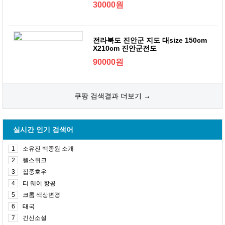
30000원
전라북도 진안군 지도 대size 150cm
X210cm 진안군전도
90000원
쿠팡 검색결과 더보기 →
실시간 인기 검색어
1
소유진 백종원 소개
2
헬스위크
3
집중호우
4
티 웨이 항공
5
크롬 색상변경
6
태국
7
긴신소설