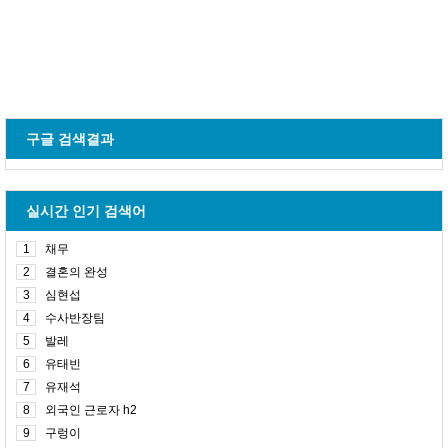
구글 검색결과
실시간 인기 검색어
1
채무
2
결혼의 완성
3
심현섭
4
수사반장팀
5
발레
6
유태빈
7
유재석
8
외국인 근로자 h2
9
구렁이