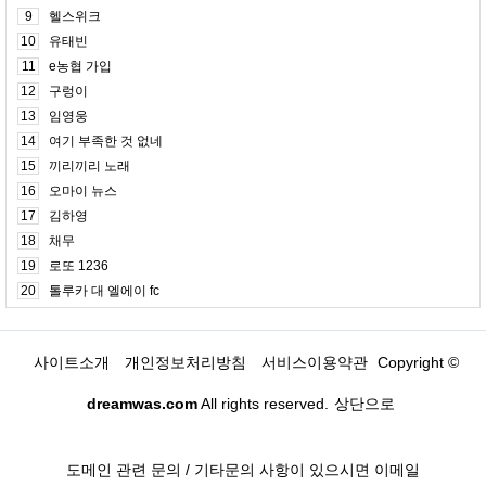
9
헬스위크
10
유태빈
11
e농협 가입
12
구렁이
13
임영웅
14
여기 부족한 것 없네
15
끼리끼리 노래
16
오마이 뉴스
17
김하영
18
채무
19
로또 1236
20
톨루카 대 엘에이 fc
사이트소개
개인정보처리방침
서비스이용약관
Copyright ©
dreamwas.com
All rights reserved.
상단으로
도메인 관련 문의 / 기타문의 사항이 있으시면 이메일