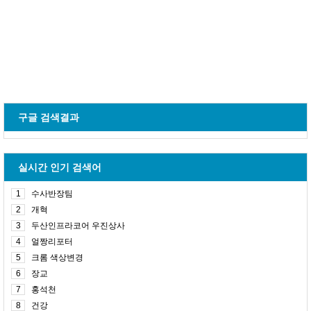
구글 검색결과
실시간 인기 검색어
1
수사반장팀
2
개혁
3
두산인프라코어 우진상사
4
얼짱리포터
5
크롬 색상변경
6
장교
7
홍석천
8
건강