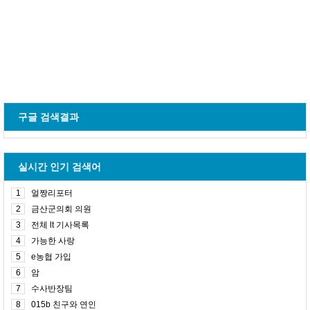
구글 검색결과
실시간 인기 검색어
1
얼짱리포터
2
금산군의회 의원
3
전체 lt 기사목록
4
가능한 사랑
5
e농협 가입
6
암
7
수사반장팀
8
015b 친구와 연인