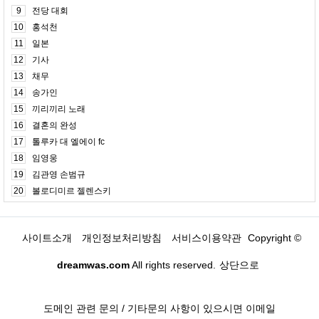
9
전당 대회
10
홍석천
11
일본
12
기사
13
채무
14
송가인
15
끼리끼리 노래
16
결혼의 완성
17
톨루카 대 엘에이 fc
18
임영웅
19
김관영 손범규
20
볼로디미르 젤렌스키
사이트소개
개인정보처리방침
서비스이용약관
Copyright ©
dreamwas.com
All rights reserved.
상단으로
도메인 관련 문의 / 기타문의 사항이 있으시면 이메일