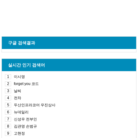
구글 검색결과
실시간 인기 검색어
1
이시영
2
forget you 코드
3
날씨
4
전차
5
두산인프라코어 우진상사
6
뉴데일리
7
신성우 전부인
8
김관영 손범규
9
고현정