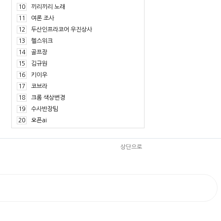
10
끼리끼리 노래
11
여론 조사
12
두산인프라코어 우진상사
13
헬스위크
14
골프장
15
김규원
16
키이우
17
코브라
18
크롬 색상변경
19
수사반장팀
20
오픈ai
상단으로