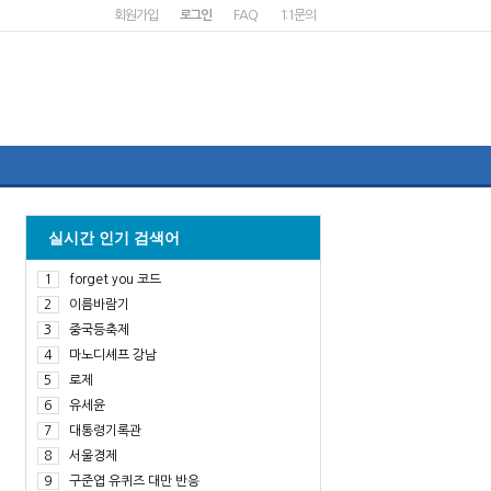
회원가입
로그인
FAQ
1:1문의
실시간 인기 검색어
1
forget you 코드
2
이름바람기
3
중국등축제
4
마노디셰프 강남
5
로제
6
유세윤
7
대통령기록관
8
서울경제
9
구준엽 유퀴즈 대만 반응