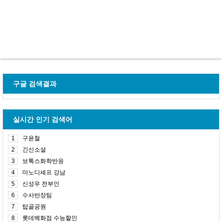
구글 검색결과
실시간 인기 검색어
1
구윤철
2
긴신소설
3
보톡스화학반응
4
마노디셰프 강남
5
신성우 전부인
6
수사반장팀
7
탑골공원
8
롯데백화점 수능할인