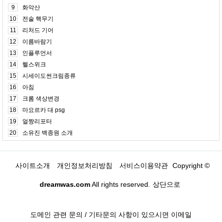
9
화악산
10
전술 핵무기
11
리처드 기어
12
이름바람기
13
인플루언서
14
헬스위크
15
시세이도썬크림종류
16
아침
17
크롬 색상변경
18
마요르카 대 psg
19
얼짱리포터
20
소유진 백종원 소개
사이트소개
개인정보처리방침
서비스이용약관
Copyright ©
dreamwas.com
All rights reserved.
상단으로
도메인 관련 문의 / 기타문의 사항이 있으시면 이메일